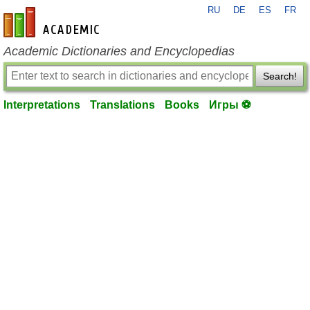
RU
DE
ES
FR
en-academic.com
Academic Dictionaries and Encyclopedias
Search!
Interpretations
Translations
Books
Игры ⚽