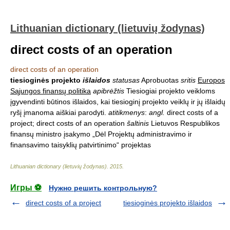
Lithuanian dictionary (lietuvių žodynas)
direct costs of an operation
direct costs of an operation
tiesioginės projekto
išlaidos
statusas
Aprobuotas
sritis
Europos
Sąjungos finansų politika
apibrėžtis
Tiesiogiai projekto veikloms
įgyvendinti būtinos išlaidos, kai tiesioginį projekto veiklų ir jų išlaidų
ryšį įmanoma aiškiai parodyti.
atitikmenys
:
angl.
direct costs of a
project; direct costs of an operation
šaltinis
Lietuvos Respublikos
finansų ministro įsakymo „Dėl Projektų administravimo ir
finansavimo taisyklių patvirtinimo“ projektas
Lithuanian dictionary (lietuvių žodynas)
.
2015
.
Игры ⚽
Нужно решить контрольную?
direct costs of a project
tiesioginės projekto išlaidos