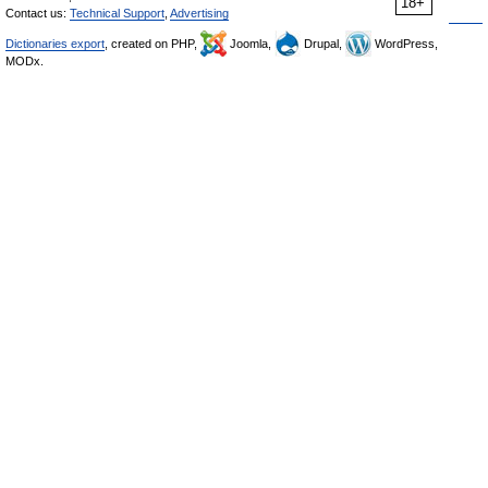
18+
Contact us:
Technical Support
,
Advertising
Dictionaries export
, created on PHP,
Joomla,
Drupal,
WordPress,
MODx.