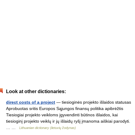
Look at other dictionaries:
direct costs of a project
— tiesioginės projekto išlaidos statusas
Aprobuotas sritis Europos Sąjungos finansų politika apibrėžtis
Tiesiogiai projekto veikloms įgyvendinti būtinos išlaidos, kai
tiesioginį projekto veiklų ir jų išlaidų ryšį įmanoma aiškiai parodyti.
… …
Lithuanian dictionary (lietuvių žodynas)